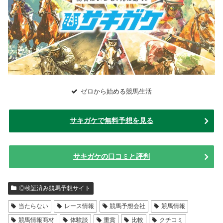
ゼロから始める競馬生活
サキガケで無料予想を見る
サキガケの口コミと評判
◎検証済み競馬予想サイト
当たらない
レース情報
競馬予想会社
競馬情報
競馬情報商材
体験談
重賞
比較
クチコミ