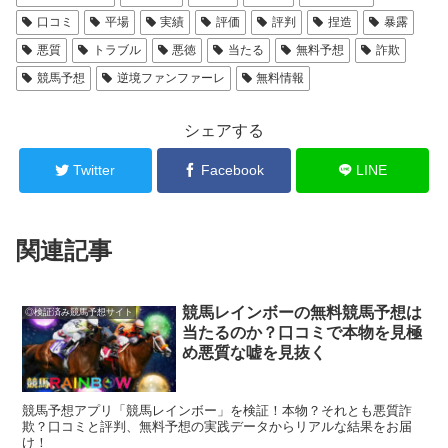
口コミ
平場
実績
評価
評判
捏造
暴露
悪質
トラブル
悪徳
当たる
無料予想
詐欺
競馬予想
逆境ファンファーレ
無料情報
シェアする
Twitter
Facebook
LINE
関連記事
競馬レインボーの無料競馬予想は
◎検証済み競馬予想サイト
当たるのか？口コミで本物を見極
め悪質な嘘を見抜く
競馬予想アプリ「競馬レインボー」を検証！本物？それとも悪質詐
欺？口コミと評判、無料予想の実践データからリアルな結果をお届
け！