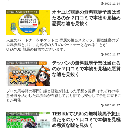
2025.11.14
オヤユビ競馬の無料競馬予想は当
◎検証済み競馬予想サイト
たるのか？口コミで本物を見極め
悪質な嘘を見抜く
人生のパートナーをポケットに 専属の担当スタッフ、百戦錬磨のプ
ロ馬券師と共に、お客様の人生のパートナーとなれることが
OYAYUBI競馬の目標でございます。
2025.11.27
テッパンの無料競馬予想は当たる
◎検証済み競馬予想サイト
のか？口コミで本物を見極め悪質
な嘘を見抜く
プロの馬券師の専門知識と経験が詰まった予想を提供 それぞれの得
意分野を活かした馬券師が在籍しており誰でも安心して予想に乗るこ
とが可能
2026.01.27
TEBIKI(てびき)の無料競馬予想は
◎検証済み競馬予想サイト
当たるのか？口コミで本物を見極
め悪質な嘘を見抜く