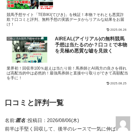
競馬予想サイト「TEBIKI(てびき)」を検証！本物？それとも悪質詐
欺？口コミと評判、無料予想の実践データからリアルな結果をお届
け！
2025.06.26
AIREAL(アイリアル)の無料競馬
◎検証済み競馬予想サイト
予想は当たるのか？口コミで本物
を見極め悪質な嘘を見抜く
業界初！回収率100％超えは当たり前！馬券師とAI両方の良さを得れ
ば高配当的中は必然的！最強馬券師と直接やり取りができて高額配当
を手に！
2025.08.25
口コミと評判一覧
名前:
匿名
:
投稿日：2026/08/06(木)
前半は手堅く回収して、後半のレースで一気に伸ば