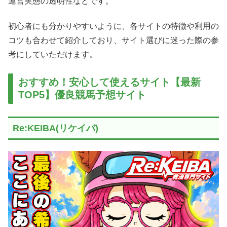
運営実態の透明性などです。
初心者にも分かりやすいように、各サイトの特徴や利用の
コツも合わせて紹介しており、サイト選びに迷った際の参
考にしていただけます。
おすすめ！安心して使えるサイト【最新
TOP5】優良競馬予想サイト
Re:KEIBA(リケイバ)