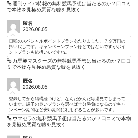
週刊ケイバ特報の無料競馬予想は当たるのか？口コミ
で本物を見極め悪質な嘘を見抜く
匿名
2026.08.05
日曜のスペシャルポイントプランあたりました。７９万円の
払い戻しです。キャンペーンプランほどではないですがポイ
ントプランも結構いいですね。
万馬券マスターズの無料競馬予想は当たるのか？口コ
ミで本物を見極め悪質な嘘を見抜く
匿名
2026.08.05
登録してから結構経つけど、なんだかんだ毎週見てしまって
います。調子の良いプランを選べば十分勝負になるのでキャ
ンペーン期間など安い期間に利用することが多いです。
ウマセラの無料競馬予想は当たるのか？口コミで本物
を見極め悪質な嘘を見抜く