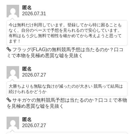
匿名
2026.07.31
今は無料だけ利用しています。登録してから特に困ることも
なく、自分のペースで予想を見られるので安心しています。
有料はもう少し無料で相性を確かめてから考えようと思って
ます！
フラッグ(FLAG)の無料競馬予想は当たるのか？口コ
ミで本物を見極め悪質な嘘を見抜く
匿名
2026.07.27
大勝ちよりも無駄な負けが減ったのが大きい 競馬って結局は
続けられるかどうか
サキガケの無料競馬予想は当たるのか？口コミで本物
を見極め悪質な嘘を見抜く
匿名
2026.07.27