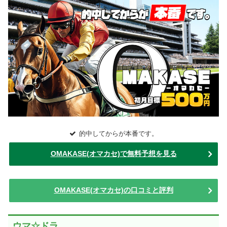
的中してからが本番です。
OMAKASE(オマカセ)で無料予想を見る
OMAKASE(オマカセ)の口コミと評判
ウマ☆ドラ