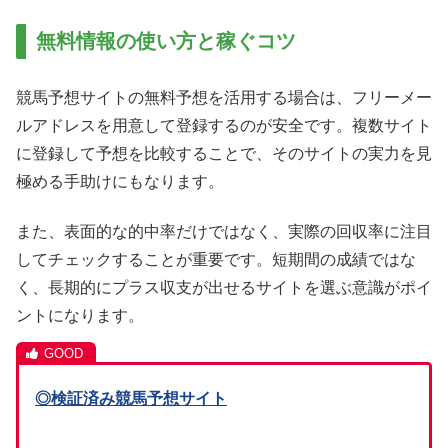
無料情報の使い方と稼ぐコツ
競馬予想サイトの無料予想を活用する場合は、フリーメー
ルアドレスを用意して登録するのが安全です。複数サイト
に登録して予想を比較することで、そのサイトの実力を見
極める手助けにもなります。
また、表面的な的中率だけではなく、実際の回収率に注目
してチェックすることが重要です。短期間の成績ではな
く、長期的にプラス収支が出せるサイトを選ぶ意識がポイ
ントになります。
◎検証済み競馬予想サイト