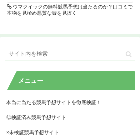
ウマクイックの無料競馬予想は当たるのか？口コミで
本物を見極め悪質な嘘を見抜く
メニュー
本当に当たる競馬予想サイトを徹底検証！
◎検証済み競馬予想サイト
×未検証競馬予想サイト