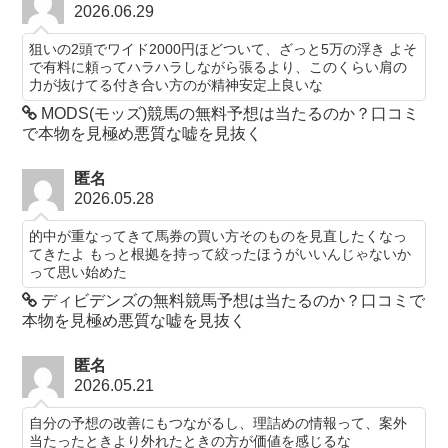
2026.06.29
狙いの2頭でワイド2000円ほどついて、ざっと5万の浮き よそ
で有料に頼ってハラハラしながら張るより、このくらい肩の
力が抜けてる付き合い方のが精神安定上良いな
MODS(モッズ)競馬の無料予想は当たるのか？口コミ
で本物を見極め悪質な嘘を見抜く
匿名
2026.05.28
的中が重なってきて馬券の買い方そのものを見直したくなっ
てきたよ もっと根拠を持って絞ったほうがいいんじゃないか
って思い始めた
ディビデンズの無料競馬予想は当たるのか？口コミで
本物を見極め悪質な嘘を見抜く
匿名
2026.05.21
自分の予想の改善にもつながるし、理詰めの情報って、案外
当たったときより外れたときの方が価値を感じるな