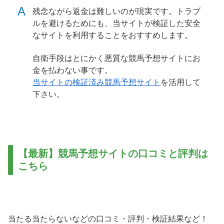
A
残念ながら返金は難しいのが現実です。トラブ
ルを避けるためにも、当サイトが検証した安全
なサイトを利用することをおすすめします。
自衛手段はとにかく悪質な競馬予想サイトにお
金を払わない事です。
当サイトの検証済み競馬予想サイト
を活用して
下さい。
【最新】競馬予想サイトの口コミと評判は
こちら
当たる当たらないなどの口コミ・評判・検証結果など！