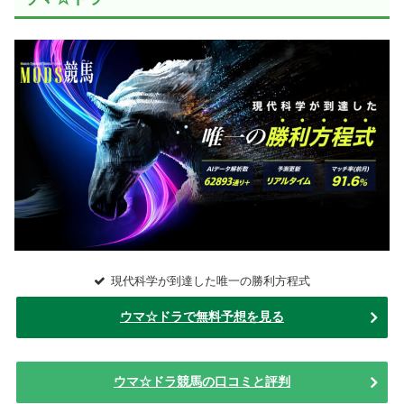
現代科学が到達した唯一の勝利方程式
ウマ☆ドラ
で無料予想を見る
ウマ☆ドラ競馬
の口コミと評判