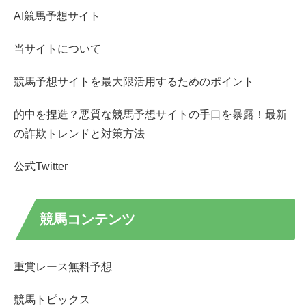
AI競馬予想サイト
当サイトについて
競馬予想サイトを最大限活用するためのポイント
的中を捏造？悪質な競馬予想サイトの手口を暴露！最新
の詐欺トレンドと対策方法
公式Twitter
競馬コンテンツ
重賞レース無料予想
競馬トピックス