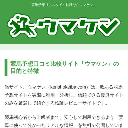
競馬予想リアルタイム検証ならウマケン！
競馬予想口コミ比較サイト「ウマケン」の
目的と特徴
当サイト、ウマケン（kenshokeiba.com）は、数ある競馬
予想サイトを実際に利用・分析し、信頼できる優良サイト
のみを厳選して紹介する検証レビューサイトです。
競馬初心者から上級者まで、安心して利用できるよう「実
際に使って分かったリアルな情報」を無料で公開していま