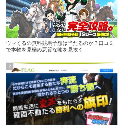
ウマくるの無料競馬予想は当たるのか？口コミ
で本物を見極め悪質な嘘を見抜く