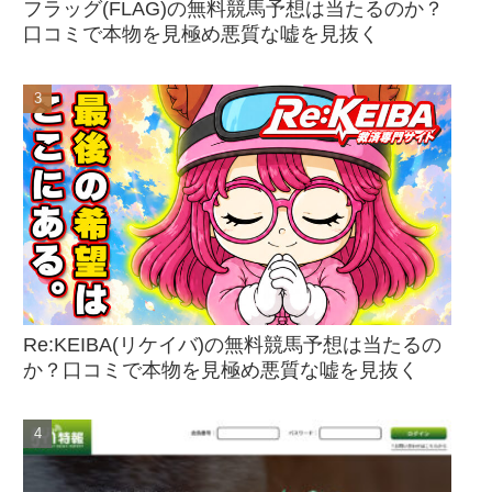
フラッグ(FLAG)の無料競馬予想は当たるのか？
口コミで本物を見極め悪質な嘘を見抜く
Re:KEIBA(リケイバ)の無料競馬予想は当たるの
か？口コミで本物を見極め悪質な嘘を見抜く