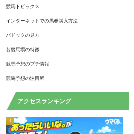
競馬トピックス
インターネットでの馬券購入方法
パドックの見方
各競馬場の特徴
競馬予想のプチ情報
競馬予想の注目所
アクセスランキング