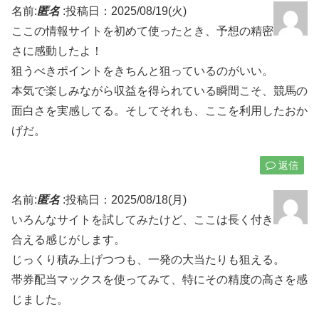
名前:
匿名
:
投稿日：2025/08/19(火)
ここの情報サイトを初めて使ったとき、予想の精密
さに感動したよ！
狙うべきポイントをきちんと狙っているのがいい。
本気で楽しみながら収益を得られている瞬間こそ、競馬の
面白さを実感してる。そしてそれも、ここを利用したおか
げだ。
返信
名前:
匿名
:
投稿日：2025/08/18(月)
いろんなサイトを試してみたけど、ここは長く付き
合える感じがします。
じっくり積み上げつつも、一発の大当たりも狙える。
帯券配当マックスを使ってみて、特にその精度の高さを感
じました。