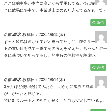
ここは的中率が本当に高いから愛用してる。今は完
全に競馬に夢中で、本業以上にのめり込んでるかも（笑）
返信
名前:
匿名
:
投稿日：2025/08/15(金)
ずっと競馬は運が全てだと思ってたけど、即金ルー
トの買い目を見て一瞬でその考えを変えた。ちゃんとデー
タに基づいて狙ってるし、的中時の信頼性が段違い。
返信
名前:
匿名
:
投稿日：2025/08/14(木)
3ヶ月ほど使い続けてみたら、明らかに馬券の成績
が上がったと感じる。
特に即金ルートとの相性が良く、配当も安定しているよ。