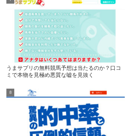
うまサプリの無料競馬予想は当たるのか？口コ
ミで本物を見極め悪質な嘘を見抜く