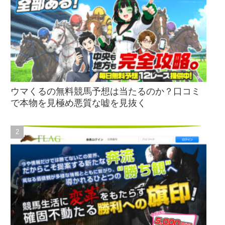
ウマくるの無料競馬予想は当たるのか？口コミ
で本物を見極め悪質な嘘を見抜く