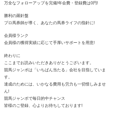
万全なフォローアップを完備!年会費・登録費は0円!
勝利の羅針盤
プロ馬券師が導く、あなたの馬券ライフの指針に!
会員様ランク
会員様の獲得実績に応じて手厚いサポートを用意!
終わりに
ここまでお読みいただきありがとうございます。
競馬ジャンボは「いちばん当たる」会社を目指していま
す。
達成のためには、いかなる費用も労力も一切惜しみませ
ん!
競馬ジャンボで毎日的中チャンス
皆様のご登録、心よりお待ちしております!