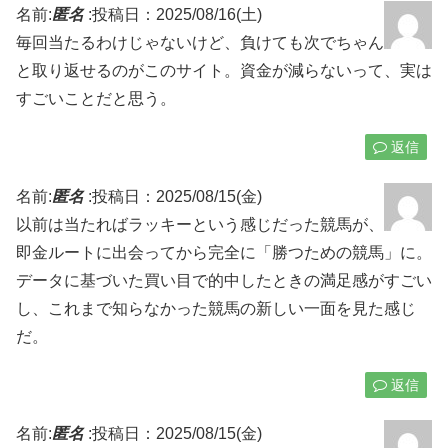
名前:
匿名
:
投稿日：2025/08/16(土)
毎回当たるわけじゃないけど、負けても次でちゃん
と取り返せるのがこのサイト。資金が減らないって、実は
すごいことだと思う。
返信
名前:
匿名
:
投稿日：2025/08/15(金)
以前は当たればラッキーという感じだった競馬が、
即金ルートに出会ってから完全に「勝つための競馬」に。
データに基づいた買い目で的中したときの満足感がすごい
し、これまで知らなかった競馬の新しい一面を見た感じ
だ。
返信
名前:
匿名
:
投稿日：2025/08/15(金)