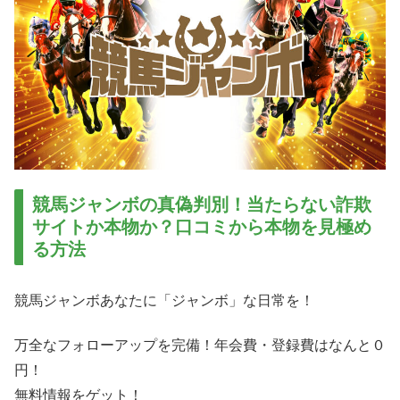
競馬ジャンボの真偽判別！当たらない詐欺
サイトか本物か？口コミから本物を見極め
る方法
競馬ジャンボあなたに「ジャンボ」な日常を！
万全なフォローアップを完備！年会費・登録費はなんと０
円！
無料情報をゲット！