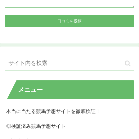
メニュー
本当に当たる競馬予想サイトを徹底検証！
◎検証済み競馬予想サイト