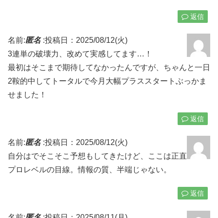
返信
名前:
匿名
:
投稿日：2025/08/12(火)
3連単の破壊力、改めて実感してます…！
最初はそこまで期待してなかったんですが、ちゃんと一日
2鞍的中してトータルで今月大幅プラススタートぶっかま
せました！
返信
名前:
匿名
:
投稿日：2025/08/12(火)
自分はでそこそこ予想もしてきたけど、ここは正直
プロレベルの目線。情報の質、半端じゃない。
返信
名前:
匿名
:
投稿日：2025/08/11(月)