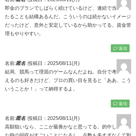
即金のプランでしばらく続けているけど、連続で当
たることも結構あるんだ。こういうのは続かないイメージ
だったけど、意外と安定しているから助かってる。資金管
理もやりやすい。
返信
名前:
匿名
:
投稿日：2025/08/11(月)
結局、競馬って理屈のゲームなんだよね。自分で考
えるのも好きだけど、プロの買い目を見ると「ああ、こう
いうことか！」って納得するよ。
返信
名前:
匿名
:
投稿日：2025/08/11(月)
高額狙いなら、ここが最善かなと思ってる。的中し
た時の回収がすごいことになるし、点数も多すぎなくて割