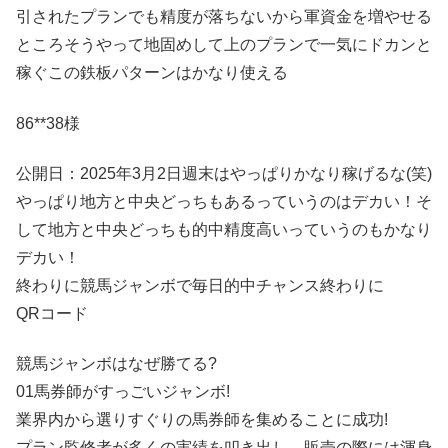
引されたプランでも精度が落ちないから軍資金を増やせる
ところそうやって地固めして上のプランで一気にドカンと
稼ぐこの鉄板パターンはかなり使える
86**38様
公開日：2025年3月2日週末はやっぱりかなり稼げるな(笑)
やっぱり地方と中央どっちもあるっていうのはデカい！そ
して地方と中央どっちも的中精度高いっていうのもかなり
デカい！
終わりに競馬ジャンボで毎日的中チャンス終わりに
QRコード
競馬ジャンボはなぜ勝てる?
01馬券師がすっごいジャンボ!
業界内から選りすぐりの馬券師を集めることに成功!
プラン監修者が多くの実績を叩き出し、販売の際には渾身