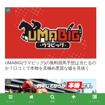
UMABIG(ウマビッグ)の無料競馬予想は当たるの
か？口コミで本物を見極め悪質な嘘を見抜く
メニュー
ホーム
検索
トップ
サイドバー