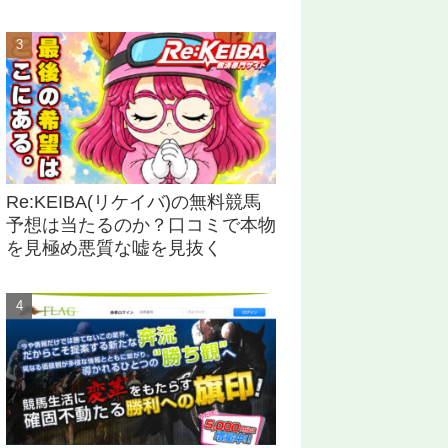
Re:KEIBA(リケイバ)の無料競馬
予想は当たるのか？口コミで本物
を見極め悪質な嘘を見抜く