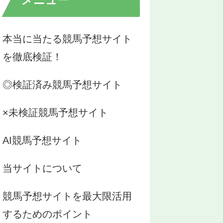
本当に当たる競馬予想サイト
を徹底検証！
◎検証済み競馬予想サイト
×未検証競馬予想サイト
AI競馬予想サイト
当サイトについて
競馬予想サイトを最大限活用
するためのポイント