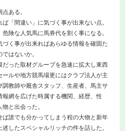
弱点ある。
れば「間違い」に気づく事が出来ない点。
、危険な人気馬に馬券代を割く事になる。
気づく事が出来ればあらゆる情報を確固た
のではないか。
模だった取材グループを急速に拡大し東西
セールや地方競馬場更にはクラブ法人が主
び調教師や厩舎スタッフ、生産者、馬主サ
情報網を広げた時属する機関、経歴、性
人物と出会った。
せば誰でも分かってしまう程の大物と新年
上述したスペシャルリッチの件を話した。