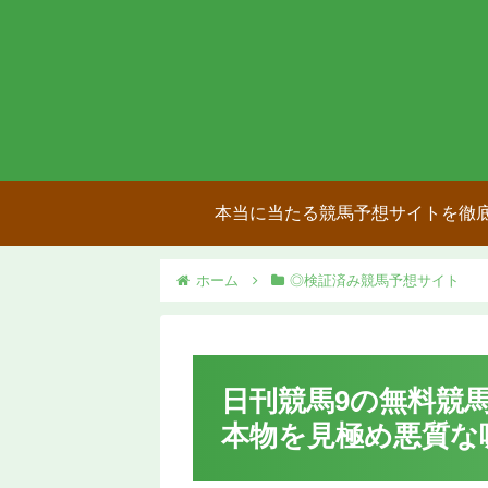
本当に当たる競馬予想サイトを徹
ホーム
◎検証済み競馬予想サイト
日刊競馬9の無料競
本物を見極め悪質な