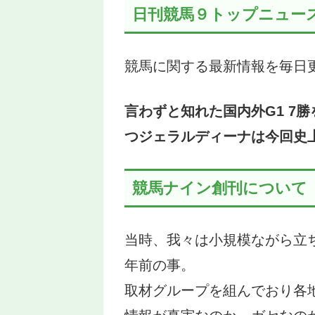
日刊競馬９トップニュー
競馬に関する最新情報を毎日更
言わずと知れた国内外G1 7
つジェラルディーナは今回史
競馬ナイン創刊について
当時、我々は小規模ながら立
年前の事。
取材グループを組んでおり各