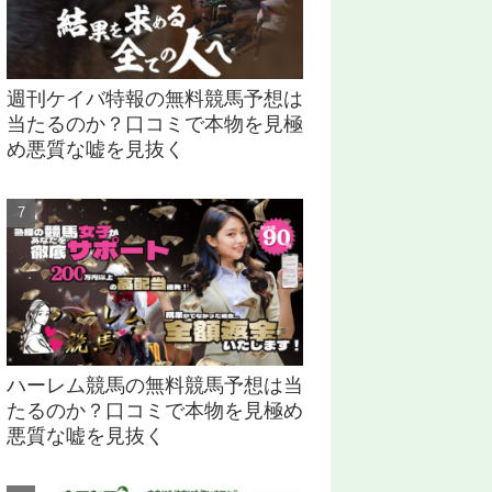
週刊ケイバ特報の無料競馬予想は
当たるのか？口コミで本物を見極
め悪質な嘘を見抜く
ハーレム競馬の無料競馬予想は当
たるのか？口コミで本物を見極め
悪質な嘘を見抜く