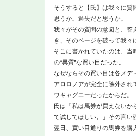
そうすると【氏】は我々に質
思うか。過失だと思うか。」
我々がその質問の意図と、答
き、そのページを破って我々
そこに書かれていたのは、当
の“異質”な買い目だった。
なぜならその買い目は各メデ
アロロノアが完全に除外され
ワキャグニーだったからだ。
氏は「私は馬券が買えないか
て試してほしい。」その言い
翌日、買い目通りの馬券を購入