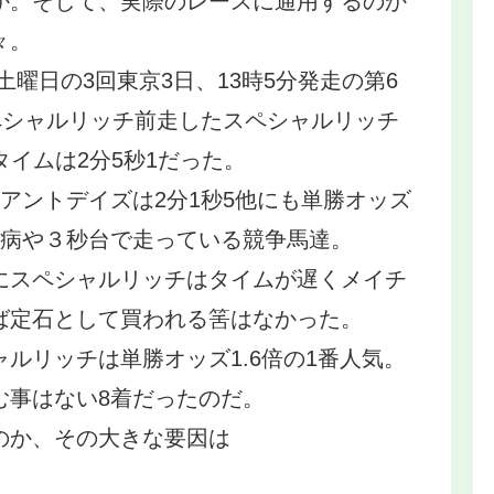
か。そして、実際のレースに通用するのか
々。
日土曜日の3回東京3日、13時5分発走の第6
ペシャルリッチ前走したスペシャルリッチ
タイムは2分5秒1だった。
アントデイズは2分1秒5他にも単勝オッズ
２病や３秒台で走っている競争馬達。
にスペシャルリッチはタイムが遅くメイチ
ば定石として買われる筈はなかった。
ルリッチは単勝オッズ1.6倍の1番人気。
む事はない8着だったのだ。
のか、その大きな要因は