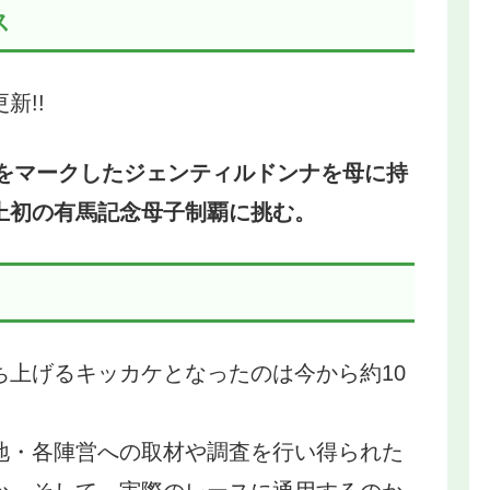
ス
新!!
勝をマークしたジェンティルドンナを母に持
上初の有馬記念母子制覇に挑む。
ち上げるキッカケとなったのは今から約10
地・各陣営への取材や調査を行い得られた