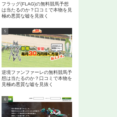
フラッグ(FLAG)の無料競馬予想
は当たるのか？口コミで本物を見
極め悪質な嘘を見抜く
逆境ファンファーレの無料競馬予
想は当たるのか？口コミで本物を
見極め悪質な嘘を見抜く