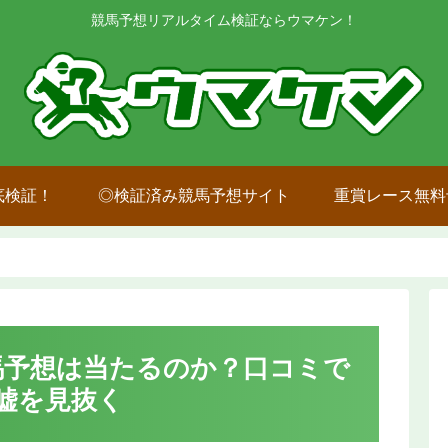
競馬予想リアルタイム検証ならウマケン！
底検証！
◎検証済み競馬予想サイト
重賞レース無料
馬予想は当たるのか？口コミで
嘘を見抜く