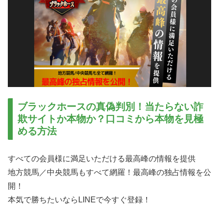
ブラックホースの真偽判別！当たらない詐
欺サイトか本物か？口コミから本物を見極
める方法
すべての会員様に満足いただける最高峰の情報を提供
地方競馬／中央競馬もすべて網羅！最高峰の独占情報を公
開！
本気で勝ちたいならLINEで今すぐ登録！