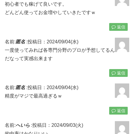
初心者でも稼げて良いです。
どんどん使ってお金増やしていきたですｗ
返信
名前:
匿名
:
投稿日：2024/09/04(水)
一度使ってみれば各専門分野のプロが予想してるん
だなって実感出来ます
返信
名前:
匿名
:
投稿日：2024/09/04(水)
精度がマジで最高過ぎるｗ
返信
名前:
へいら
:
投稿日：2024/09/03(火)
的中率はかなりいい。