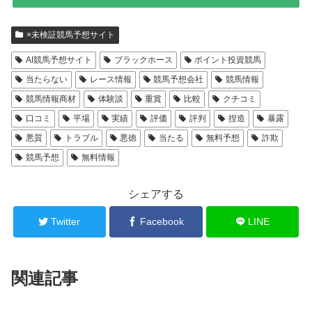
×未検証競馬予想サイト
AI競馬予想サイト
ブラックホース
ポイント投資競馬
当たらない
レース情報
競馬予想会社
競馬情報
競馬情報商材
体験談
重賞
比較
クチコミ
口コミ
平場
実績
評価
評判
捏造
暴露
悪質
トラブル
悪徳
当たる
無料予想
詐欺
競馬予想
無料情報
シェアする
Twitter
Facebook
LINE
関連記事