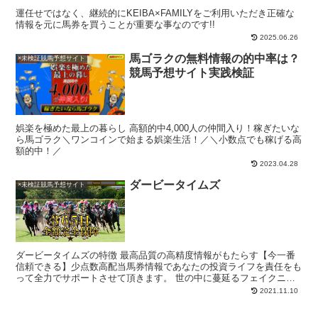
運任せではなく、継続的にKEIBA×FAMILYをご利用いただき正確な
情報を元に馬券を買うことが重要な事なのです!!
2025.06.26
馬ゴラクの無料情報の的中率は？
×未検証競馬予想サイト
競馬予想サイト実践検証
娯楽を極めた最上の暮らし 高額的中4,000人の仲間入り！稼ぎたいな
ら馬ゴラク＼ワンコインで始まる娯楽生活！／＼小数点でも稼げる高
額的中！／
2023.04.28
ダービータイムズ
×未検証競馬予想サイト
ダービータイムズの特徴 最高品質の高精度情報がもたらす【今一番
信頼できる】少点数高配当馬券情報であなたの投資ライフを責任をも
って全力でサポートさせて頂きます。 世の中に蔓延るフェイクニュ
ース、ステルスマーケティング、貴方は辟易していませ...
2021.11.10