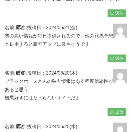
返信
名前:
匿名
:
投稿日：2024/06/21(金)
質の高い情報が毎日提供されるので、他の競馬予想
と併用すると勝率アップに良さそうです。
返信
名前:
匿名
:
投稿日：2024/06/20(木)
ブラックホースさんの独占情報はある程度信憑性が
あると思う
競馬好きにはたまらないサイトだよ
返信
名前:
匿名
:
投稿日：2024/06/20(木)