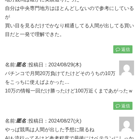
自分は中央専門地方はほとんどしないので参考にしている
が
買い目を見るだけでかなり精通してる人間が出してる買い
目だと一発で理解できた。
返信
名前:
匿名
:
投稿日：2024/08/29(木)
パチンコで月間20万負けてたけどそのうちの10万
をこっちに使えばよかった…
10万の情報一回だけ勝ったけど100万近くまであがったｗ
返信
名前:
匿名
:
投稿日：2024/08/27(火)
やっぱ競馬は人間が出した予想に限るね
AIも流行ってるけど参考程度で最後にはベテランにしっか