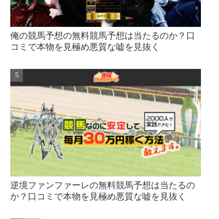
俺の競馬予想の無料競馬予想は当たるのか？口
コミで本物を見極め悪質な嘘を見抜く
逆境ファンファーレの無料競馬予想は当たるの
か？口コミで本物を見極め悪質な嘘を見抜く