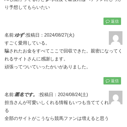
り予想してもらいたい
返信
名前:
ゆず
:
投稿日：2024/08/27(火)
すごく愛用している。
騙されたお金をすべてここで回収できた。親密になってく
れるサイトさんに感謝します。
頑張ってついていったかいがありました。
返信
名前:
匿名です。
:
投稿日：2024/08/24(土)
担当さんが可愛いしくれる情報もいつも当ててくれ
る
全部のサイトがこうなら競馬ファンは増えると思う