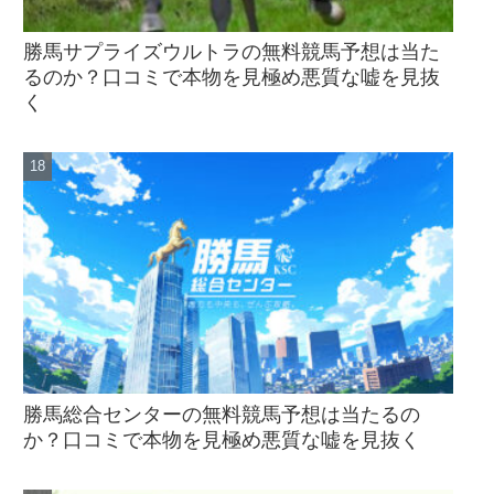
勝馬サプライズウルトラの無料競馬予想は当た
るのか？口コミで本物を見極め悪質な嘘を見抜
く
勝馬総合センターの無料競馬予想は当たるの
か？口コミで本物を見極め悪質な嘘を見抜く