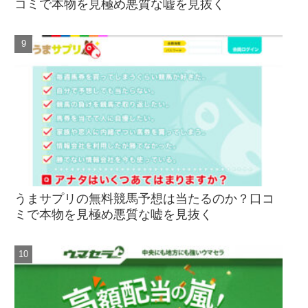
コミで本物を見極め悪質な嘘を見抜く
うまサプリの無料競馬予想は当たるのか？口コ
ミで本物を見極め悪質な嘘を見抜く