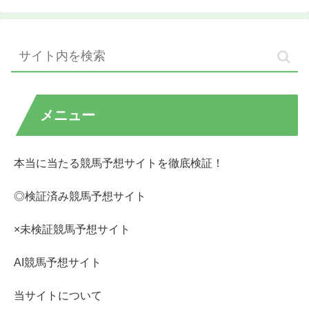
メニュー
本当に当たる競馬予想サイトを徹底検証！
◎検証済み競馬予想サイト
×未検証競馬予想サイト
AI競馬予想サイト
当サイトについて