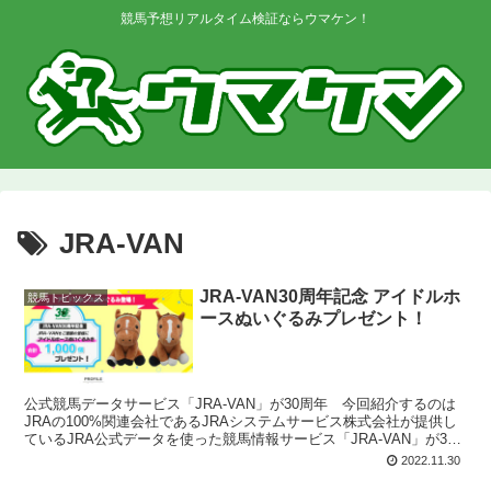
競馬予想リアルタイム検証ならウマケン！
JRA-VAN
JRA-VAN30周年記念 アイドルホ
競馬トピックス
ースぬいぐるみプレゼント！
公式競馬データサービス「JRA-VAN」が30周年 今回紹介するのは
JRAの100%関連会社であるJRAシステムサービス株式会社が提供し
ているJRA公式データを使った競馬情報サービス「JRA-VAN」が30
周年を記念したプレゼント企画につい...
2022.11.30