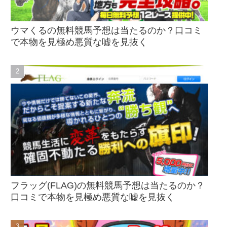
ウマくるの無料競馬予想は当たるのか？口コミ
で本物を見極め悪質な嘘を見抜く
フラッグ(FLAG)の無料競馬予想は当たるのか？
口コミで本物を見極め悪質な嘘を見抜く