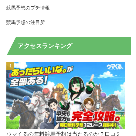
競馬予想のプチ情報
競馬予想の注目所
アクセスランキング
ウマくるの無料競馬予想は当たるのか？口コミ