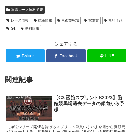
重賞レース無料予想
レース情報
競馬情報
京都競馬場
秋華賞
無料予想
G1
無料情報
シェアする
Twitter
Facebook
LINE
関連記事
【G3 函館スプリントS2023】函
重賞レース無料予想
館競馬場過去データの傾向から予
想
北海道シリーズ開催を告げるスプリント重賞いよいよ今週から夏競馬
がスタートする。北海道シリーズ開幕を告げるのは、函館競馬場を舞