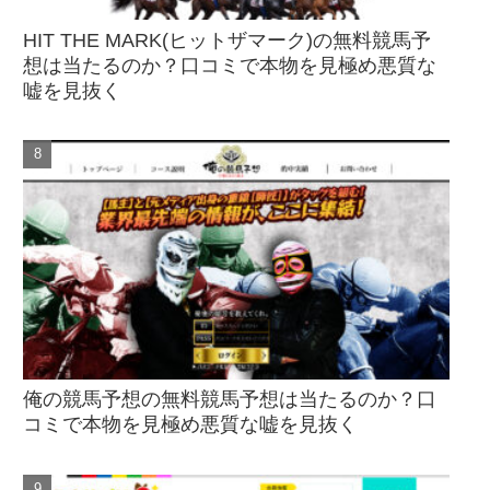
HIT THE MARK(ヒットザマーク)の無料競馬予
想は当たるのか？口コミで本物を見極め悪質な
嘘を見抜く
俺の競馬予想の無料競馬予想は当たるのか？口
コミで本物を見極め悪質な嘘を見抜く