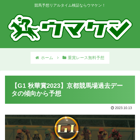
競馬予想リアルタイム検証ならウマケン！
ホーム
重賞レース無料予想
【G1 秋華賞2023】京都競馬場過去デー
タの傾向から予想
2023.10.13