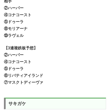
相手
②ハーパー
④コナコースト
⑤ドゥーラ
⑧モリアーナ
⑬ラヴェル
【3連複鉄板予想】
②ハーパー
④コナコースト
⑤ドゥーラ
⑥リバティアイランド
⑦マスクトディーヴァ
サキガケ