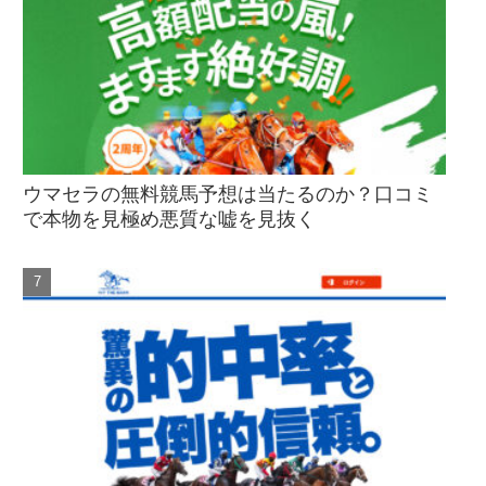
ウマセラの無料競馬予想は当たるのか？口コミ
で本物を見極め悪質な嘘を見抜く