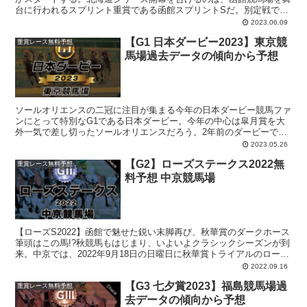
台に行われるスプリント重賞である函館スプリントSだ。別定戦で行
われる函館スプリントS。今年登録している16頭のうち、...
2023.06.09
【G1 日本ダービー2023】東京競
重賞レース無料予想
馬場過去データの傾向から予想
ソールオリエンスの二冠に注目が集まる今年の日本ダービー競馬ファ
ンにとって特別なG1である日本ダービー。今年の中心は皐月賞を大
外一気で差し切ったソールオリエンスだろう。2年前のダービーで悔
しい思いをした鞍上と共に、世代の頂点を目指す。他にはタ...
2023.05.26
【G2】ローズステークス2022無
重賞レース無料予想
料予想 中京競馬場
【ローズS2022】函館で魅せた鋭い末脚再び、秋華賞のダークホース
筆頭はこの馬!?秋競馬もはじまり、いよいよクラシックシーズンが到
来。中京では、2022年9月18日の日曜日に秋華賞トライアルのローズ
S（GⅡ／芝2000m）が行われる。201...
2022.09.16
【G3 七夕賞2023】福島競馬場過
重賞レース無料予想
去データの傾向から予想