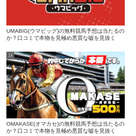
UMABIG(ウマビッグ)の無料競馬予想は当たるの
か？口コミで本物を見極め悪質な嘘を見抜く
OMAKASE(オマカセ)の無料競馬予想は当たるの
か？口コミで本物を見極め悪質な嘘を見抜く