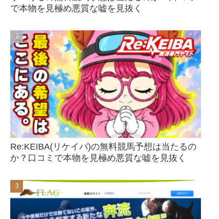
で本物を見極め悪質な嘘を見抜く
Re:KEIBA(リケイバ)の無料競馬予想は当たるの
か？口コミで本物を見極め悪質な嘘を見抜く