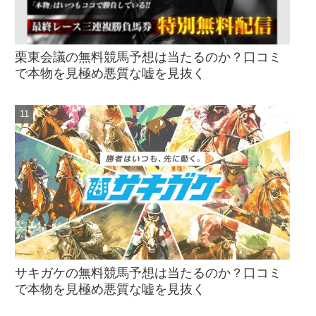
栗東会議の無料競馬予想は当たるのか？口コミ
で本物を見極め悪質な嘘を見抜く
サキガケの無料競馬予想は当たるのか？口コミ
で本物を見極め悪質な嘘を見抜く