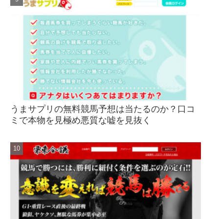
うまサプリの無料競馬予想は当たるのか？口コ
ミで本物を見極め悪質な嘘を見抜く