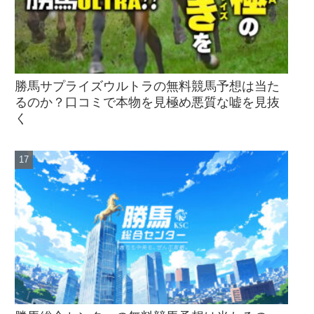
勝馬サプライズウルトラの無料競馬予想は当た
るのか？口コミで本物を見極め悪質な嘘を見抜
く