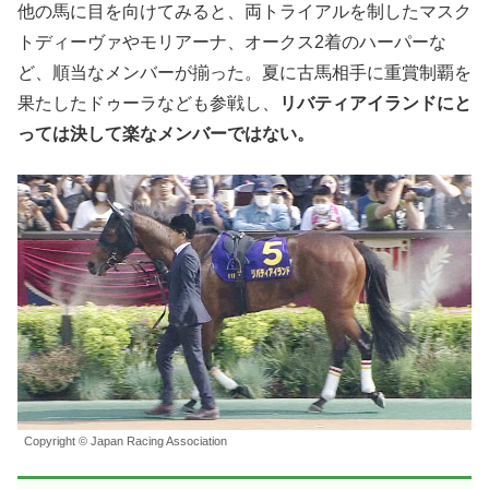
他の馬に目を向けてみると、両トライアルを制したマスク
トディーヴァやモリアーナ、オークス2着のハーパーな
ど、順当なメンバーが揃った。夏に古馬相手に重賞制覇を
果たしたドゥーラなども参戦し、
リバティアイランドにと
っては決して楽なメンバーではない。
Copyright © Japan Racing Association