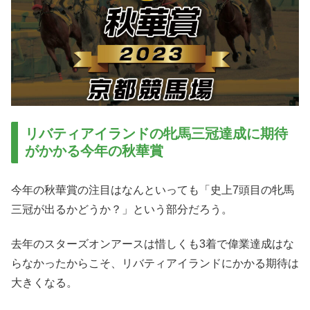
リバティアイランドの牝馬三冠達成に期待
がかかる今年の秋華賞
今年の秋華賞の注目はなんといっても「史上7頭目の牝馬
三冠が出るかどうか？」という部分だろう。
去年のスターズオンアースは惜しくも3着で偉業達成はな
らなかったからこそ、リバティアイランドにかかる期待は
大きくなる。