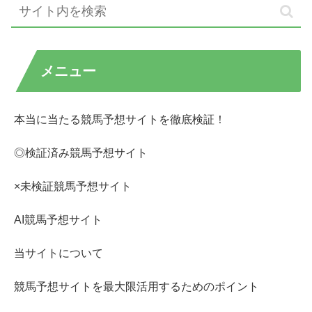
メニュー
本当に当たる競馬予想サイトを徹底検証！
◎検証済み競馬予想サイト
×未検証競馬予想サイト
AI競馬予想サイト
当サイトについて
競馬予想サイトを最大限活用するためのポイント