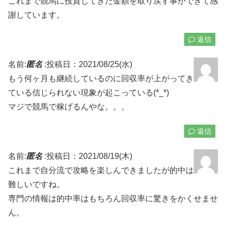
これまで競馬に投資してきた金額を取り戻す事ができて感
謝しています。
返信
名前:
匿名
:
投稿日：2021/08/25(水)
もう何ヶ月も継続しているのに回収率が上がってき
ている信じられない現象が起こっている(*_*)
マジで競馬で稼げるんやな。。。
返信
名前:
匿名
:
投稿日：2021/08/19(木)
これまで自分流で攻略を楽しんできましたが的中は
難しいですね。
専門の情報は的中率はもちろん回収率に驚きをかくせませ
ん。