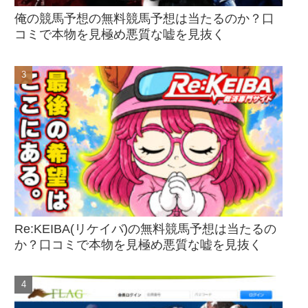
俺の競馬予想の無料競馬予想は当たるのか？口
コミで本物を見極め悪質な嘘を見抜く
Re:KEIBA(リケイバ)の無料競馬予想は当たるの
か？口コミで本物を見極め悪質な嘘を見抜く