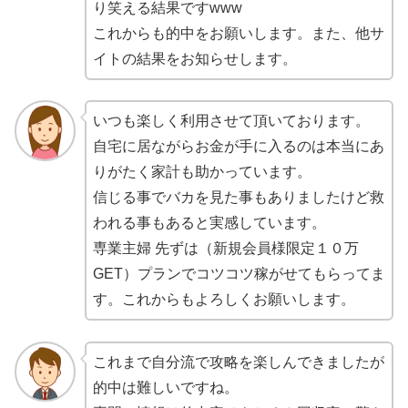
り笑える結果ですwww
これからも的中をお願いします。また、他サ
イトの結果をお知らせします。
いつも楽しく利用させて頂いております。
自宅に居ながらお金が手に入るのは本当にあ
りがたく家計も助かっています。
信じる事でバカを見た事もありましたけど救
われる事もあると実感しています。
専業主婦 先ずは（新規会員様限定１０万
GET）プランでコツコツ稼がせてもらってま
す。これからもよろしくお願いします。
これまで自分流で攻略を楽しんできましたが
的中は難しいですね。