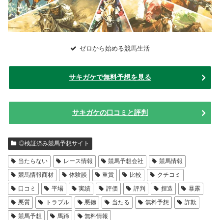
ゼロから始める競馬生活
サキガケで無料予想を見る
サキガケの口コミと評判
◎検証済み競馬予想サイト
当たらない
レース情報
競馬予想会社
競馬情報
競馬情報商材
体験談
重賞
比較
クチコミ
口コミ
平場
実績
評価
評判
捏造
暴露
悪質
トラブル
悪徳
当たる
無料予想
詐欺
競馬予想
馬蹄
無料情報