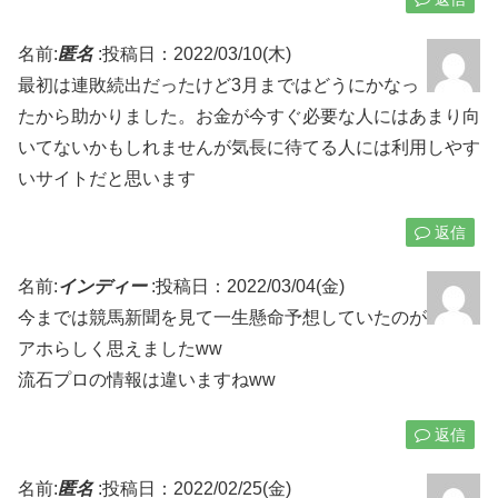
名前:
匿名
:
投稿日：2022/03/10(木)
最初は連敗続出だったけど3月まではどうにかなっ
たから助かりました。お金が今すぐ必要な人にはあまり向
いてないかもしれませんが気長に待てる人には利用しやす
いサイトだと思います
返信
名前:
インディー
:
投稿日：2022/03/04(金)
今までは競馬新聞を見て一生懸命予想していたのが
アホらしく思えましたww
流石プロの情報は違いますねww
返信
名前:
匿名
:
投稿日：2022/02/25(金)