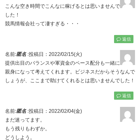
こんな空き時間でこんなに稼げるとは思いませんで
した！
競馬情報会社って凄すぎる・・・
返信
名前:
匿名
:
投稿日：2022/02/15(火)
提供出目のバランスや軍資金のペース配分も一緒に
親身になって考えてくれます。ビジネスだからそうなんで
しょうが、ここまで助けてくれるとは思いませんでした！
返信
名前:
匿名
:
投稿日：2022/02/04(金)
まだ迷ってます。
もう残りもわずか。
どうしよう。