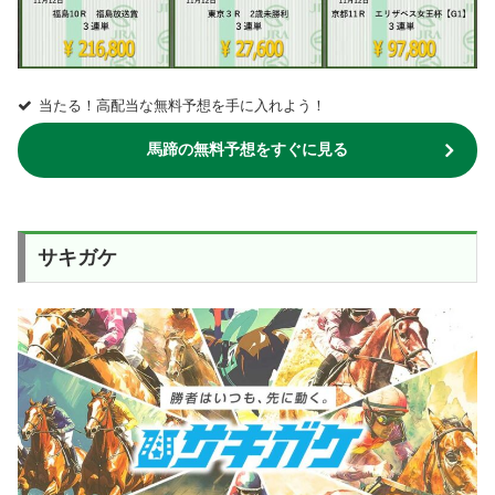
当たる！高配当な無料予想を手に入れよう！
馬蹄の無料予想をすぐに見る
サキガケ