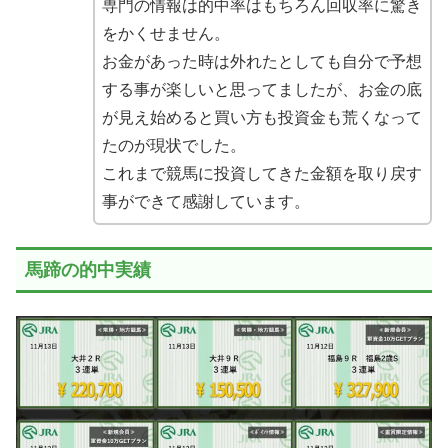
専門の情報は的中率はもちろん回収率に驚き
をかくせません。
お金があった時は外れたとしても自分で予想
する事が楽しいと思ってましたが、お金の底
が見え始めると買い方も投資金も荒くなって
たのが現状でした。
これまで競馬に投資してきた金額を取り戻す
事ができて感謝しています。
馬蹄の的中実績