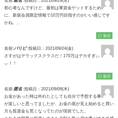
名前:
匿名
:
投稿日：2021/09/29(水)
初心者なんですけど、最初は軍資金ゲットするため
に、新規会員限定情報で10万円目指すのがいい感じです
かね。。
返信
名前:
パリピ
:
投稿日：2021/09/24(金)
さすがはデラックスクラスだ！170万はデカすぎぃ
ぃ！！
返信
名前:
匿名
:
投稿日：2021/09/09(木)
お金があった時は外れたとしても自分で予想する事
が楽しいと思ってましたが、お金の底が見え始めると買い
方も投資金も荒くなってたのが現状でした。