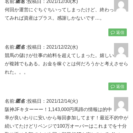
名前:
匿名
:
投稿日：2021/12/30(木)
何回か運営にぐちぐちいってしまったけど、終わっ
てみれば資産はプラス。感謝しかないです…。
返信
名前:
匿名
:
投稿日：2021/12/22(水)
競馬の儲けが仕事の給料を超えてしまった。嬉しい
が複雑でもある。お金を稼ぐとは何だろうかと考えさせら
れた。。。
返信
名前:
匿名
:
投稿日：2021/12/14(火)
阪神JFキターーー！1,143,000円馬蹄の情報は的中
率が良いわりに安いから毎回参加してます！最近不的中が
続いてたけどリベンジで100万オーバーはこれまでを十分