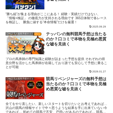
“勝ち組”が集まる理由がここにある！ 経験・実績だけではない、
「情報×検証」 の徹底力が支持される理由です 365日体制で各レース
を検証し、 勝負に値する“本命情報”だけを厳選！
2025.09.29
テッパンの無料競馬予想は当たる
◎検証済み競馬予想サイト
のか？口コミで本物を見極め悪質
な嘘を見抜く
プロの馬券師の専門知識と経験が詰まった予想を提供 それぞれの得
意分野を活かした馬券師が在籍しており誰でも安心して予想に乗るこ
とが可能
2026.01.27
競馬リベンジャーズの無料予想は
◎検証済み競馬予想サイト
当たるのか？口コミで本物を見極
め悪質な嘘を見抜く
全てをやり直したい、新しいスタートを切りたいとお考えであれば…
沢山の競馬の情報サイトで中々思うような結果を手に出来ていない今
であれば… 初めての競馬で不安、戸惑いがあるのであれば… 競馬リ