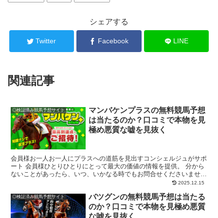
シェアする
Twitter
Facebook
LINE
関連記事
マンバケンプラスの無料競馬予想
◎検証済み競馬予想サイト
は当たるのか？口コミで本物を見
極め悪質な嘘を見抜く
会員様お一人お一人にプラスへの道筋を見出すコンシェルジュがサポ
ート 会員様ひとりひとりにとって最大の価値の情報を提供。 分から
ないことがあったら、いつ、いかなる時でもお問合せくださいませ。
会員様の満足度を最優先し、会員様ファーストの信念でご対応いたし
2025.12.15
ます。
バツグンの無料競馬予想は当たる
◎検証済み競馬予想サイト
のか？口コミで本物を見極め悪質
な嘘を見抜く