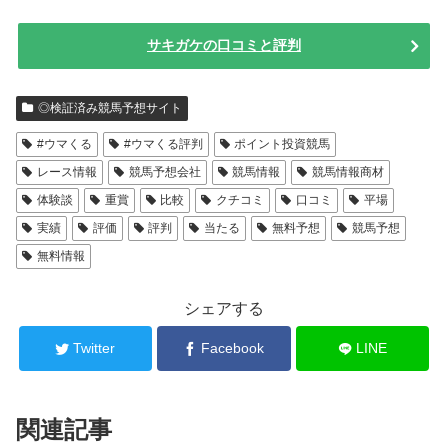
サキガケの口コミと評判
◎検証済み競馬予想サイト
#ウマくる
#ウマくる評判
ポイント投資競馬
レース情報
競馬予想会社
競馬情報
競馬情報商材
体験談
重賞
比較
クチコミ
口コミ
平場
実績
評価
評判
当たる
無料予想
競馬予想
無料情報
シェアする
Twitter
Facebook
LINE
関連記事