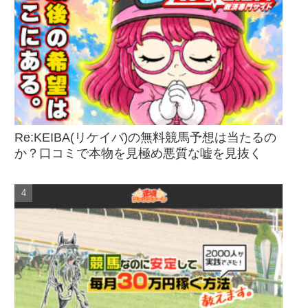
Re:KEIBA(リケイバ)の無料競馬予想は当たるの
か？口コミで本物を見極め悪質な嘘を見抜く