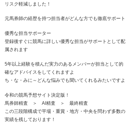
リスク軽減しました！
元馬券師の経歴を持つ担当者がどんな方でも徹底サポート
優秀な担当サポーター
登録後すぐに競馬に詳しい優秀な担当がサポートとして配
属されます
5年以上経験を積んだ実力のあるメンバーが担当として的
確なアドバイスをしてくれますよ
ち・な・みに～どんな悩みでも聞いてくれるみたいですよ
令和の競馬予想サイト決定版！
馬券師精査 ＞ AI精査 ＞ 最終精査
この三段階構成で平場・重賞・地方・中央を問わず多数の
実績を残しております！