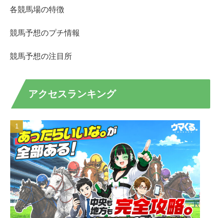
各競馬場の特徴
競馬予想のプチ情報
競馬予想の注目所
アクセスランキング