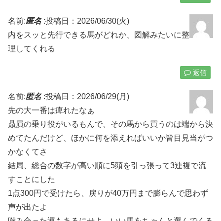
名前:
匿名
:
投稿日：2026/06/30(火)
内をスッと先行できる馬がどれか、図解みたいに整
理してくれる
返信
名前:
匿名
:
投稿日：2026/06/29(月)
先の大一番は痺れたなぁ
贔屓の乗り役がいるもんで、その馬から買うのは端から決
めてたんだけど、ほかに何を添えればいいか皆目見当がつ
かなくてさ
結局、総合の数字が高い順に5頭を引っ張って3連複で流
すことにした
1点300円で受けたら、戻りが40万円まで膨らんで思わず
声が出たよ
噛み合った運もあるにせよ、いい馬をちゃんと選んでくる