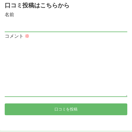
口コミ投稿はこちらから
名前
コメント
※