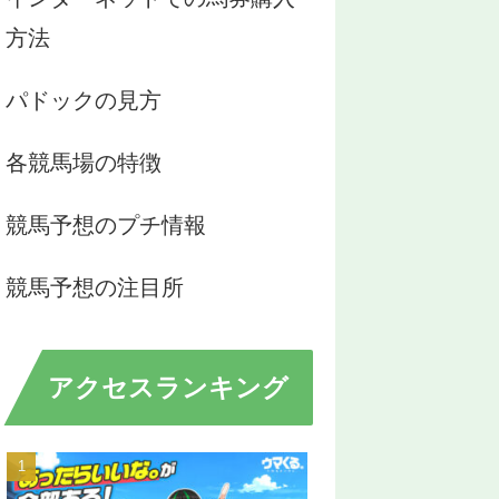
方法
パドックの見方
各競馬場の特徴
競馬予想のプチ情報
競馬予想の注目所
アクセスランキング