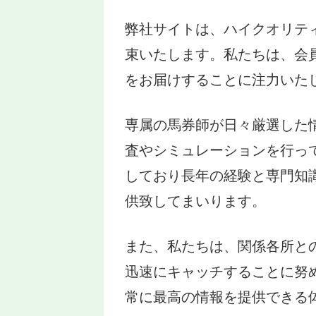
弊社サイトは、ハイクオリテ
束いたします。私たちは、会
をお届けすることに注力いた
専属の馬券師が日々厳選した
査やシミュレーションを行っ
しており長年の経験と専門知
供致してまいります。
また、私たちは、関係各所と
迅速にキャッチすることに努
常に最高の情報を提供できる