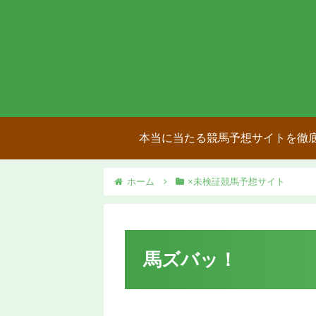
本当に当たる競馬予想サイトを徹
ホーム
×未検証競馬予想サイト
馬ズバッ！