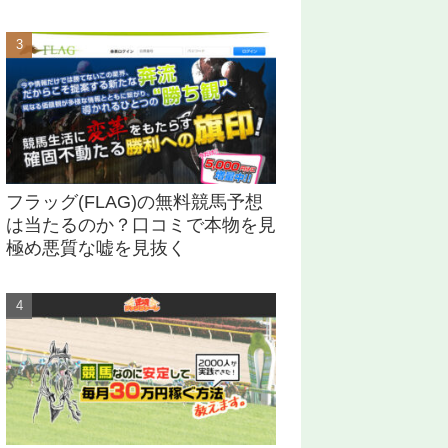
フラッグ(FLAG)の無料競馬予想
は当たるのか？口コミで本物を見
極め悪質な嘘を見抜く