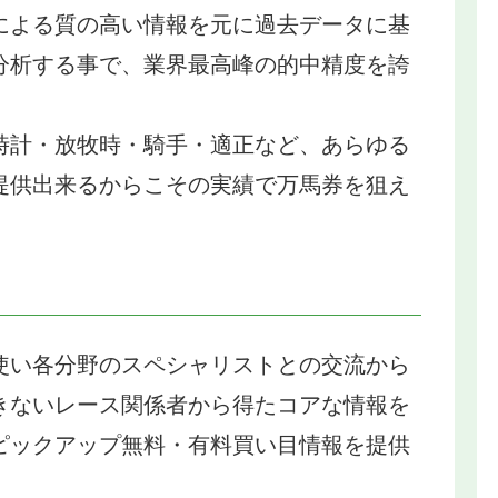
による質の高い情報を元に過去データに基
分析する事で、業界最高峰の的中精度を誇
時計・放牧時・騎手・適正など、あらゆる
提供出来るからこその実績で万馬券を狙え
使い各分野のスペシャリストとの交流から
きないレース関係者から得たコアな情報を
ピックアップ無料・有料買い目情報を提供