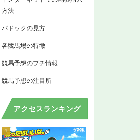
方法
パドックの見方
各競馬場の特徴
競馬予想のプチ情報
競馬予想の注目所
アクセスランキング