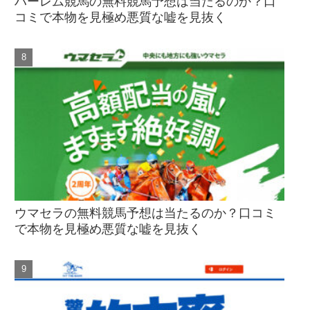
ハーレム競馬の無料競馬予想は当たるのか？口
コミで本物を見極め悪質な嘘を見抜く
ウマセラの無料競馬予想は当たるのか？口コミ
で本物を見極め悪質な嘘を見抜く