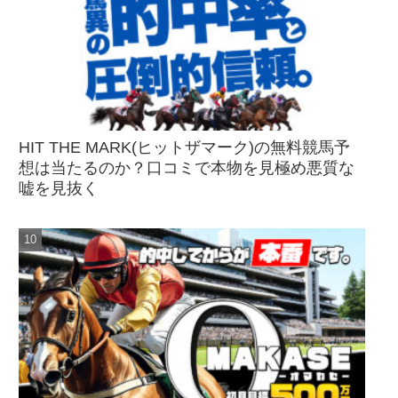
HIT THE MARK(ヒットザマーク)の無料競馬予
想は当たるのか？口コミで本物を見極め悪質な
嘘を見抜く