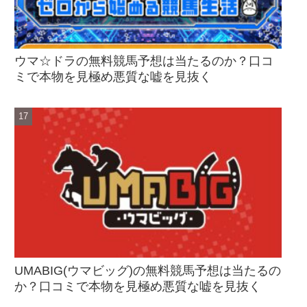
ウマ☆ドラの無料競馬予想は当たるのか？口コ
ミで本物を見極め悪質な嘘を見抜く
UMABIG(ウマビッグ)の無料競馬予想は当たるの
か？口コミで本物を見極め悪質な嘘を見抜く