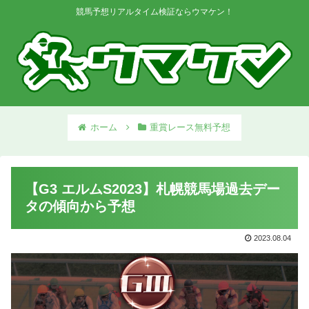
競馬予想リアルタイム検証ならウマケン！
ホーム
重賞レース無料予想
【G3 エルムS2023】札幌競馬場過去デー
タの傾向から予想
2023.08.04