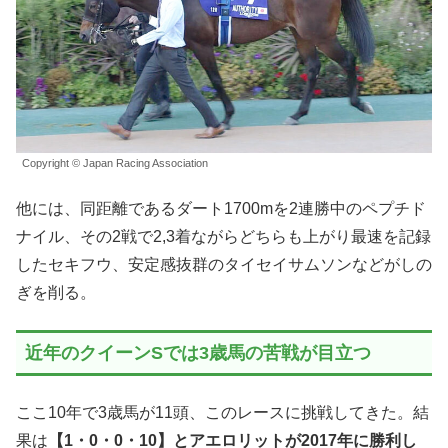
Copyright © Japan Racing Association
他には、同距離であるダート1700mを2連勝中のペプチド
ナイル、その2戦で2,3着ながらどちらも上がり最速を記録
したセキフウ、安定感抜群のタイセイサムソンなどがしの
ぎを削る。
近年のクイーンSでは3歳馬の苦戦が目立つ
ここ10年で3歳馬が11頭、このレースに挑戦してきた。結
果は
【1・0・0・10】とアエロリットが2017年に勝利し