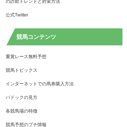
の詐欺トレンドと対策方法
公式Twitter
競馬コンテンツ
重賞レース無料予想
競馬トピックス
インターネットでの馬券購入方法
パドックの見方
各競馬場の特徴
競馬予想のプチ情報