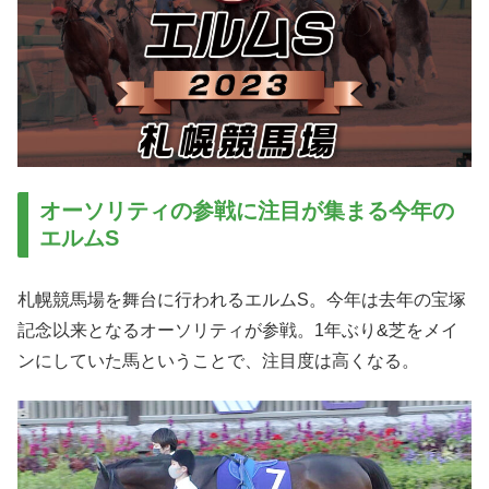
オーソリティの参戦に注目が集まる今年の
エルムS
札幌競馬場を舞台に行われるエルムS。今年は去年の宝塚
記念以来となるオーソリティが参戦。1年ぶり&芝をメイ
ンにしていた馬ということで、注目度は高くなる。