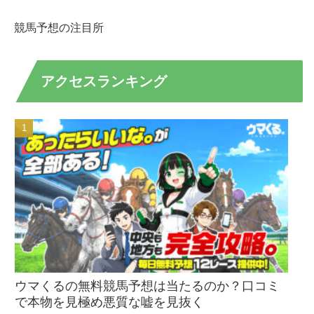
競馬予想の注目所
アクセスランキング
ウマくるの無料競馬予想は当たるのか？口コミ
で本物を見極め悪質な嘘を見抜く