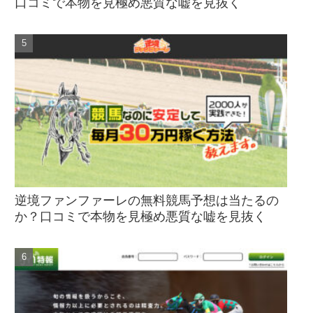
口コミで本物を見極め悪質な嘘を見抜く
逆境ファンファーレの無料競馬予想は当たるの
か？口コミで本物を見極め悪質な嘘を見抜く