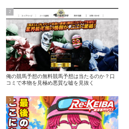
俺の競馬予想の無料競馬予想は当たるのか？口
コミで本物を見極め悪質な嘘を見抜く