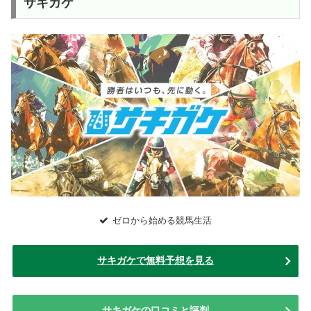
サキガケ
ゼロから始める競馬生活
サキガケで無料予想を見る
サキガケの口コミと評判