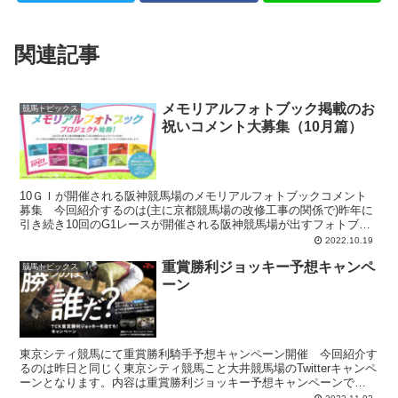
関連記事
メモリアルフォトブック掲載のお
競馬トピックス
祝いコメント大募集（10月篇）
10ＧＩが開催される阪神競馬場のメモリアルフォトブックコメント
募集 今回紹介するのは(主に京都競馬場の改修工事の関係で)昨年に
引き続き10回のG1レースが開催される阪神競馬場が出すフォトブッ
クへのお祝いコメント募集というイベントです。 20...
2022.10.19
重賞勝利ジョッキー予想キャンペ
競馬トピックス
ーン
東京シティ競馬にて重賞勝利騎手予想キャンペーン開催 今回紹介す
るのは昨日と同じく東京シティ競馬こと大井競馬場のTwitterキャンペ
ーンとなります。内容は重賞勝利ジョッキー予想キャンペーンで
す。 重賞勝利ジョッキー予想キャンペーンは重賞があ...