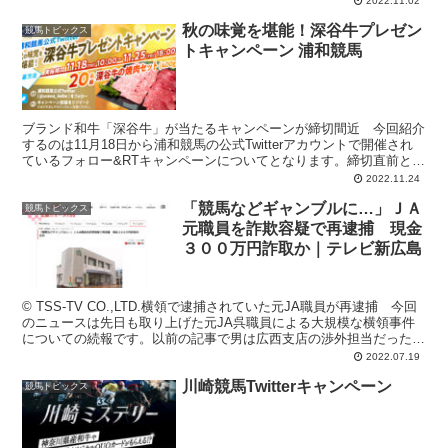
2022.11.02
秋の味覚を堪能！深谷牛プレゼン
競馬トピックス
トキャンペーン 浦和競馬
ブランド和牛「深谷牛」が当たるキャンペーンが締切間近 今回紹介
するのは11月18日から浦和競馬の公式Twitterアカウントで開催され
ているフォロー&RTキャンペーンについてとなります。締切直前とい
う事で取り上げました。 このキャンペーンは...
2022.11.24
「競馬などギャンブルに…」ＪＡ
競馬トピックス
元職員を詐欺容疑で再逮捕 現金
３００万円詐取か｜テレビ新広島
© TSS-TV CO.,LTD.横領で逮捕されていた元JA職員が再逮捕 今回
のニュースは先日も取り上げた元JA呉職員による大規模な横領事件
についての続報です。以前の記事で男は広西支店の渉外担当だった立
場を利用し、顧客から預かっていた「一時...
2022.07.19
川崎競馬Twitterキャンペーン
競馬トピックス