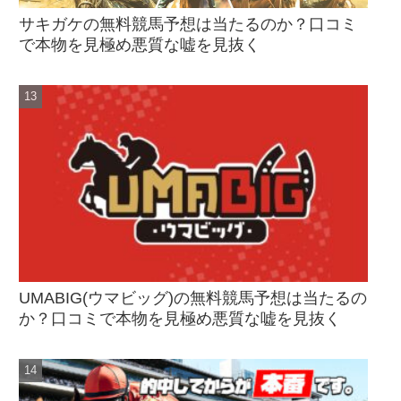
サキガケの無料競馬予想は当たるのか？口コミ
で本物を見極め悪質な嘘を見抜く
UMABIG(ウマビッグ)の無料競馬予想は当たるの
か？口コミで本物を見極め悪質な嘘を見抜く