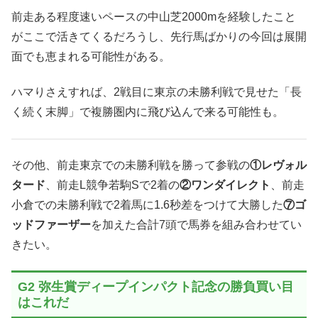
前走ある程度速いペースの中山芝2000mを経験したこと
がここで活きてくるだろうし、先行馬ばかりの今回は展開
面でも恵まれる可能性がある。
ハマりさえすれば、2戦目に東京の未勝利戦で見せた「長
く続く末脚」で複勝圏内に飛び込んで来る可能性も。
その他、前走東京での未勝利戦を勝って参戦の
①レヴォル
タード
、前走L競争若駒Sで2着の
②ワンダイレクト
、前走
小倉での未勝利戦で2着馬に1.6秒差をつけて大勝した
⑦ゴ
ッドファーザー
を加えた合計7頭で馬券を組み合わせてい
きたい。
G2
弥生賞ディープインパクト記念
の勝負買い目
はこれだ