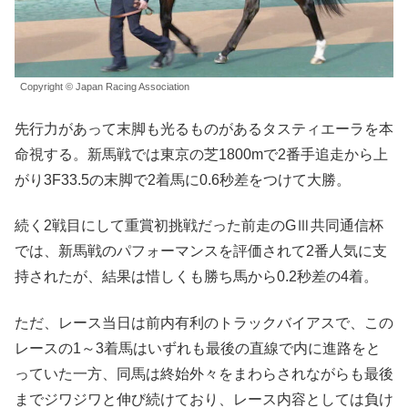
Copyright © Japan Racing Association
先行力があって末脚も光るものがあるタスティエーラを本
命視する。新馬戦では東京の芝1800mで2番手追走から上
がり3F33.5の末脚で2着馬に0.6秒差をつけて大勝。
続く2戦目にして重賞初挑戦だった前走のGⅢ共同通信杯
では、新馬戦のパフォーマンスを評価されて2番人気に支
持されたが、結果は惜しくも勝ち馬から0.2秒差の4着。
ただ、レース当日は前内有利のトラックバイアスで、この
レースの1～3着馬はいずれも最後の直線で内に進路をと
っていた一方、同馬は終始外々をまわらされながらも最後
までジワジワと伸び続けており、レース内容としては負け