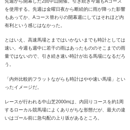
先週から開幕した2回中山開催。引き続き今週もAコース
を使用する。先週は金曜日夜から断続的に雨が降った影響
もあってか、Aコース替わりの開幕週にしてはそれほど内
有利という感じはなかった。
とはいえ、高速馬場とまではいかないまでも時計としては
速い。今週も週中に若干の雨はあったもののそこまでの雨
量ではないので、引き続き速い時計が出る馬場になるだろ
う。
「内外比較的フラットながらも時計はやや速い馬場」とい
ったイメージだ。
レースが行われる中山芝2000mは、内回りコースを約1周
するローカル競馬場によくありがちな形態だが、最大の違
いはゴール前に急勾配の上り坂があるところ。