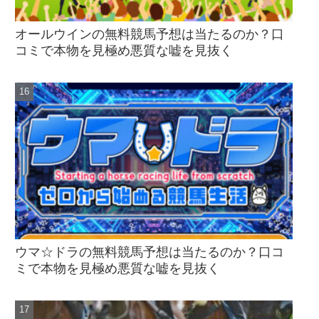
オールウインの無料競馬予想は当たるのか？口
コミで本物を見極め悪質な嘘を見抜く
ウマ☆ドラの無料競馬予想は当たるのか？口コ
ミで本物を見極め悪質な嘘を見抜く