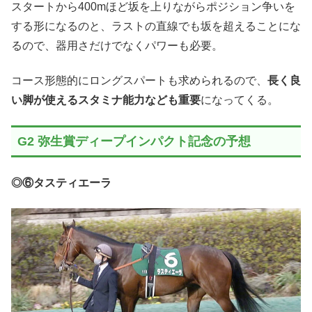
スタートから400mほど坂を上りながらポジション争いを
する形になるのと、ラストの直線でも坂を超えることにな
るので、器用さだけでなくパワーも必要。
コース形態的にロングスパートも求められるので、
長く良
い脚が使えるスタミナ能力なども重要
になってくる。
G2 弥生賞ディープインパクト記念の予想
◎⑥
タスティエーラ