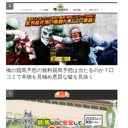
俺の競馬予想の無料競馬予想は当たるのか？口
コミで本物を見極め悪質な嘘を見抜く