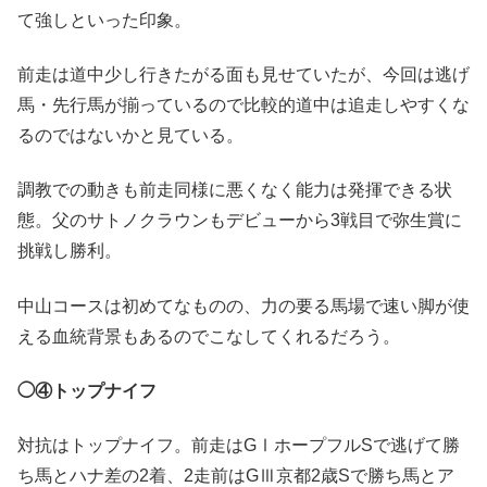
て強しといった印象。
前走は道中少し行きたがる面も見せていたが、今回は逃げ
馬・先行馬が揃っているので比較的道中は追走しやすくな
るのではないかと見ている。
調教での動きも前走同様に悪くなく能力は発揮できる状
態。父のサトノクラウンもデビューから3戦目で弥生賞に
挑戦し勝利。
中山コースは初めてなものの、力の要る馬場で速い脚が使
える血統背景もあるのでこなしてくれるだろう。
◯④
トップナイフ
対抗はトップナイフ。前走はGⅠホープフルSで逃げて勝
ち馬とハナ差の2着、2走前はGⅢ京都2歳Sで勝ち馬とア