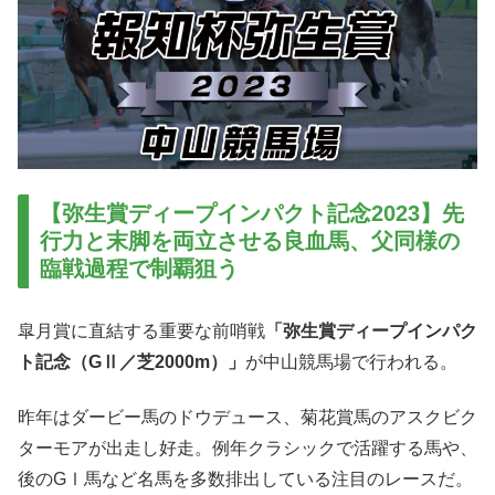
【弥生賞ディープインパクト記念2023】先
行力と末脚を両立させる良血馬、父同様の
臨戦過程で制覇狙う
皐月賞に直結する重要な前哨戦
「弥生賞ディープインパク
ト記念（GⅡ／芝2000m）」
が中山競馬場で行われる。
昨年はダービー馬のドウデュース、菊花賞馬のアスクビク
ターモアが出走し好走。例年クラシックで活躍する馬や、
後のGⅠ馬など名馬を多数排出している注目のレースだ。