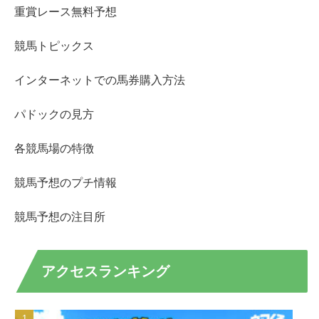
重賞レース無料予想
競馬トピックス
インターネットでの馬券購入方法
パドックの見方
各競馬場の特徴
競馬予想のプチ情報
競馬予想の注目所
アクセスランキング