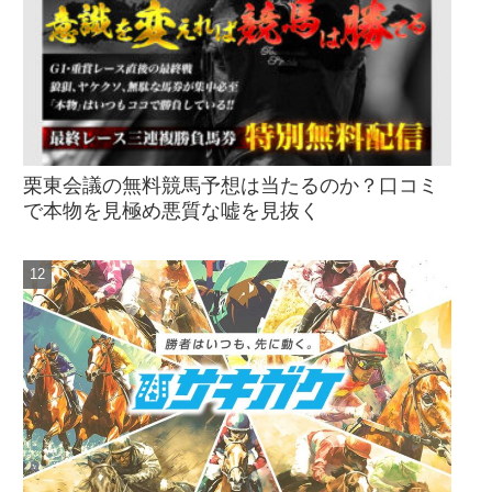
栗東会議の無料競馬予想は当たるのか？口コミ
で本物を見極め悪質な嘘を見抜く