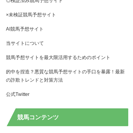
◎検証済み競馬予想サイト
×未検証競馬予想サイト
AI競馬予想サイト
当サイトについて
競馬予想サイトを最大限活用するためのポイント
的中を捏造？悪質な競馬予想サイトの手口を暴露！最新
の詐欺トレンドと対策方法
公式Twitter
競馬コンテンツ