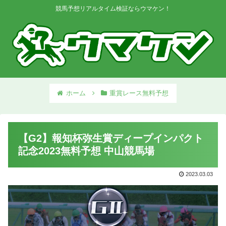
競馬予想リアルタイム検証ならウマケン！
ホーム
重賞レース無料予想
【G2】報知杯弥生賞ディープインパクト
記念2023無料予想 中山競馬場
2023.03.03