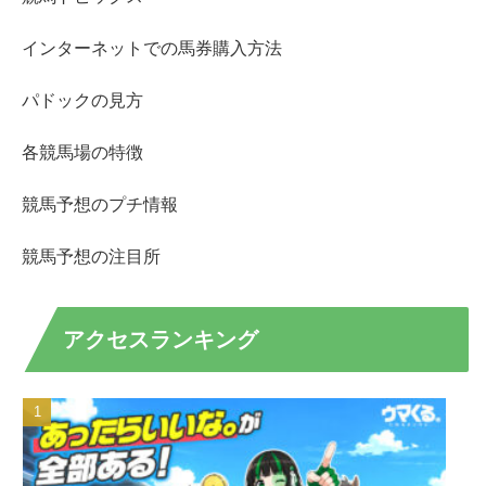
インターネットでの馬券購入方法
パドックの見方
各競馬場の特徴
競馬予想のプチ情報
競馬予想の注目所
アクセスランキング