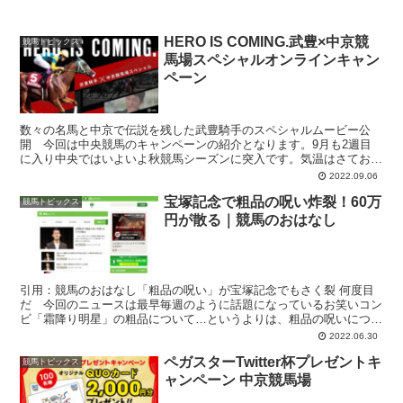
HERO IS COMING.武豊×中京競
競馬トピックス
馬場スペシャルオンラインキャン
ペーン
数々の名馬と中京で伝説を残した武豊騎手のスペシャルムービー公
開 今回は中央競馬のキャンペーンの紹介となります。9月も2週目
に入り中央ではいよいよ秋競馬シーズンに突入です。気温はさてお
き、そういう事になっています。 開催場所も先週までとは変わ...
2022.09.06
宝塚記念で粗品の呪い炸裂！60万
競馬トピックス
円が散る｜競馬のおはなし
引用：競馬のおはなし「粗品の呪い」が宝塚記念でもさく裂 何度目
だ 今回のニュースは最早毎週のように話題になっているお笑いコン
ビ「霜降り明星」の粗品について…というよりは、粗品の呪いについ
ての記事になります。 さる６月２６日に阪神競馬場で行わ...
2022.06.30
ペガスターTwitter杯プレゼントキ
競馬トピックス
ャンペーン 中京競馬場