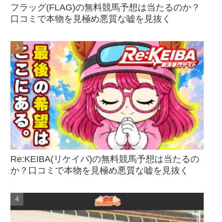
フラッグ(FLAG)の無料競馬予想は当たるのか？
口コミで本物を見極め悪質な嘘を見抜く
Re:KEIBA(リケイバ)の無料競馬予想は当たるの
か？口コミで本物を見極め悪質な嘘を見抜く