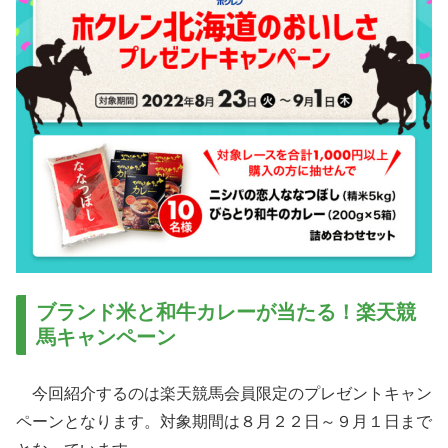
ブランド米と和牛カレーが当たる！楽天競
馬キャンペーン
今回紹介するのは楽天競馬会員限定のプレゼントキャン
ペーンとなります。対象期間は８月２２日～９月１日まで