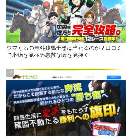
ウマくるの無料競馬予想は当たるのか？口コミ
で本物を見極め悪質な嘘を見抜く