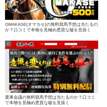
OMAKASE(オマカセ)の無料競馬予想は当たるの
か？口コミで本物を見極め悪質な嘘を見抜く
栗東会議の無料競馬予想は当たるのか？口コミ
で本物を見極め悪質な嘘を見抜く