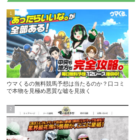
ウマくるの無料競馬予想は当たるのか？口コミ
で本物を見極め悪質な嘘を見抜く