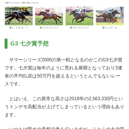
G3 七夕賞予想
サマーシリーズ2000の第一戦となるのがこのG3七夕賞
です。七夕賞は毎年のように荒れる展開となっており3連
単の平均払戻は50万円を超えるというとんでもないレー
スです。
とはいえ、この異常な高さは2018年の2,563,330円とい
うトンデモ高配当が上げてしまっているという理由もあり
ます。