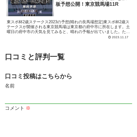
板予想公開！東京競馬場11R
東スポ杯2歳ステークス2023の予想(晴れの良馬場想定)東スポ杯2歳ス
テークスが開催される東京競馬場は東京都の府中市に所在します。土
曜日の府中市の天気を見てみると、晴れの予報が出ていました。ただ
し、前日の金曜日は午前中に雨が降っていたようで...
2023.11.17
口コミと評判一覧
口コミ投稿はこちらから
名前
コメント
※