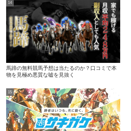
馬蹄の無料競馬予想は当たるのか？口コミで本
物を見極め悪質な嘘を見抜く