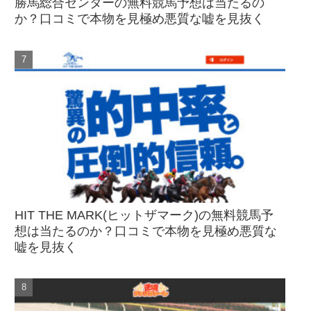
勝馬総合センターの無料競馬予想は当たるの
か？口コミで本物を見極め悪質な嘘を見抜く
HIT THE MARK(ヒットザマーク)の無料競馬予
想は当たるのか？口コミで本物を見極め悪質な
嘘を見抜く