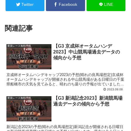
Twitter
Facebook
LINE
関連記事
【G3 京成杯オータムハンデ
重賞レース無料予想
2023】中山競馬場過去データの
傾向から予想
京成杯オータムハンデキャップ2023の予想(晴れの良馬場想定)京成杯
オータムハンデキャップが開催される中山競馬場がある日曜日の千葉
県船橋市の天気を見てみると、晴れのち曇りの予報が出ていました。
金曜は雨が降るようですが、土曜日は晴れで気温も3...
2023.09.08
【G3 新潟記念2023】新潟競馬場
重賞レース無料予想
過去データの傾向から予想
新潟記念2023の予想(晴れの良馬場想定)新潟記念が開催される日曜日