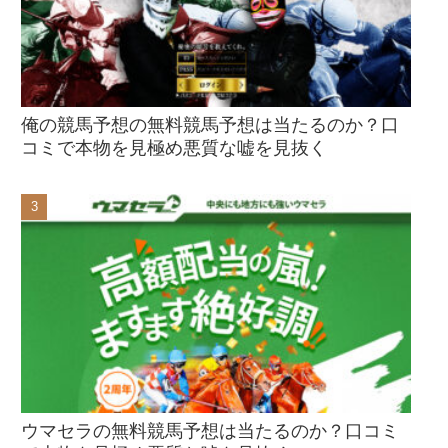
俺の競馬予想の無料競馬予想は当たるのか？口
コミで本物を見極め悪質な嘘を見抜く
ウマセラの無料競馬予想は当たるのか？口コミ