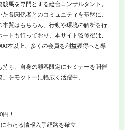
資競馬を専門とする総合コンサルタント。
いた各関係者とのコミュニティを基盤に、
の本質はもちろん、行動や環境の解析を行
ポートも行っており、本サイト監修後は、
,000本以上、多くの会員を利益獲得へと導
も持ち、自身の顧客限定にセミナーを開催
資」をモットーに幅広く活躍中。
0円！
岐にわたる情報入手経路を確立