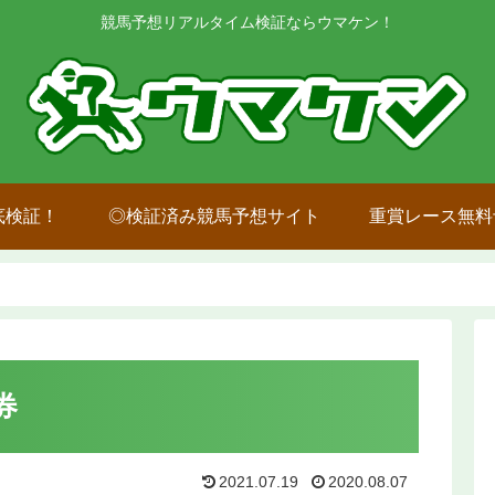
競馬予想リアルタイム検証ならウマケン！
底検証！
◎検証済み競馬予想サイト
重賞レース無料
券
2021.07.19
2020.08.07