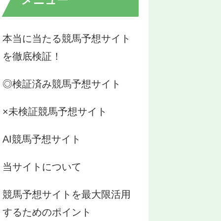
本当に当たる競馬予想サイト
を徹底検証！
◎検証済み競馬予想サイト
×未検証競馬予想サイト
AI競馬予想サイト
当サイトについて
競馬予想サイトを最大限活用
するためのポイント