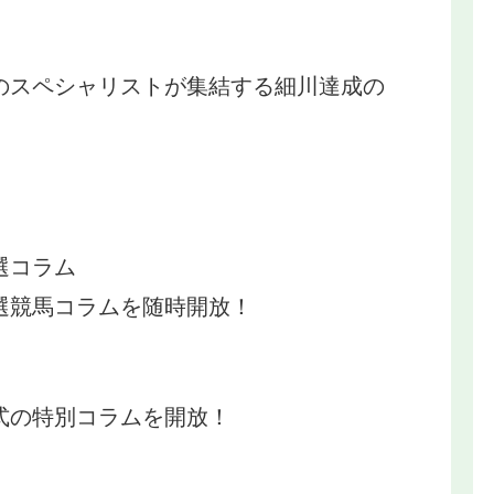
のスペシャリストが集結する細川達成の
！
選コラム
選競馬コラムを随時開放！
式の特別コラムを開放！