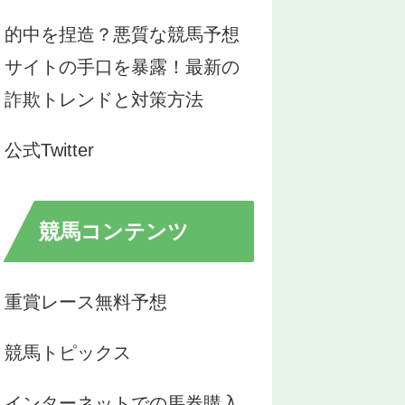
的中を捏造？悪質な競馬予想
サイトの手口を暴露！最新の
詐欺トレンドと対策方法
公式Twitter
競馬コンテンツ
重賞レース無料予想
競馬トピックス
インターネットでの馬券購入