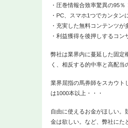
・圧巻情報合致率驚異の95％
・PC、スマホ1つでカンタン
・充実した無料コンテンツが
・利益獲得を後押しするコンサ
弊社は業界内に蔓延した固定
く、相反する的中率と高配当
業界屈指の馬券師をスカウト
は1000本以上・・・
自由に使えるお金がほしい。
金は欲しい。など、弊社にた