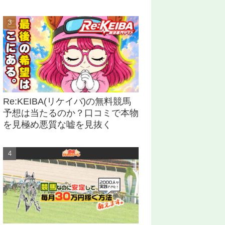
Re:KEIBA(リケイバ)の無料競馬
予想は当たるのか？口コミで本物
を見極め悪質な嘘を見抜く