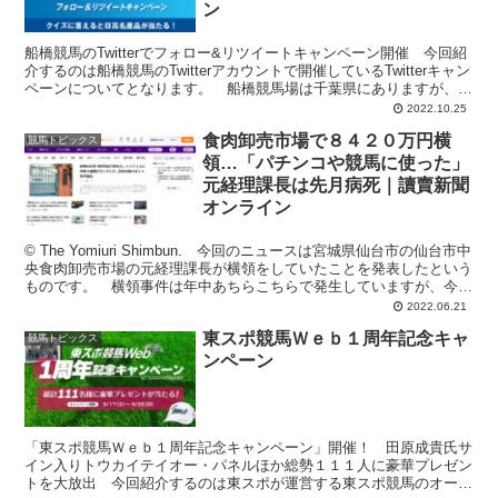
ン
船橋競馬のTwitterでフォロー&リツイートキャンペーン開催 今回紹
介するのは船橋競馬のTwitterアカウントで開催しているTwitterキャン
ペーンについてとなります。 船橋競馬場は千葉県にありますが、北
海道の日高軽種馬農業協同組合の...
2022.10.25
食肉卸売市場で８４２０万円横
競馬トピックス
領…「パチンコや競馬に使った」
元経理課長は先月病死｜讀賣新聞
オンライン
© The Yomiuri Shimbun. 今回のニュースは宮城県仙台市の仙台市中
央食肉卸売市場の元経理課長が横領をしていたことを発表したという
ものです。 横領事件は年中あちらこちらで発生していますが、今回
のケースは横領を行った元経理課長...
2022.06.21
東スポ競馬Ｗｅｂ１周年記念キャ
競馬トピックス
ンペーン
「東スポ競馬Ｗｅｂ１周年記念キャンペーン」開催！ 田原成貴氏サ
イン入りトウカイテイオー・パネルほか総勢１１１人に豪華プレゼン
トを大放出 今回紹介するのは東スポが運営する東スポ競馬のオープ