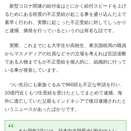
新型コロナ関連の給付金はとにかく給付スピードを上げ
るためにある程度の不正受給が起こる事を盛り込んだ上で
素早く行われ、実際に起こった不正受給に対してしっかり
と逮捕、摘発を行っているというのは有名な話です。
実際、これまでにも大学生や高校生、東京国税局の職員
からマスメディアの社員などその立場を考えれば言語道断
である人物までもが不正受給を個人的に、組織的に行って
いる事が発覚しています。
つい先日にも家族ぐるみで960回も不正な申請を行い、
10億円近くもづ生受給を受けたとしてまとめて逮捕。海
外に逃亡していた父親もインドネシアで後日逮捕されたと
いうニュースがあったばかりです。
また同年2月には、日本中央競馬会(JRA)のトレ