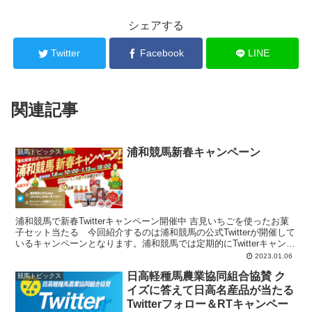
シェアする
Twitter
Facebook
LINE
関連記事
浦和競馬新春キャンペーン
競馬トピックス
浦和競馬で新春Twitterキャンペーン開催中 吉見いちごを使ったお菓
子セット当たる 今回紹介するのは浦和競馬の公式Twitterが開催して
いるキャンペーンとなります。浦和競馬では定期的にTwitterキャンペ
ーンを行っており、昨年末の超豪...
2023.01.06
日高軽種馬農業協同組合協賛 ク
競馬トピックス
イズに答えて日高名産品が当たる
Twitterフォロー＆RTキャンペー