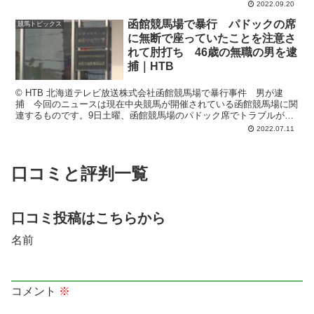
ン1周年を記念したキャンペーンについてとなります。 東...
2022.09.20
函館競馬場で暴行 パドックの席
競馬トピックス
に無断で座っていたことを注意さ
れて肘打ち 46歳の無職の男を逮
捕｜HTB
© HTB 北海道テレビ放送株式会社函館競馬場で暴行事件 男が逮
捕 今回のニュースは現在中央競馬が開催されている函館競馬場に関
連するものです。9日土曜、函館競馬場のパドック席でトラブルが発
生し、男が逮捕される結果となりました。 記事によれば...
2022.07.11
口コミと評判一覧
口コミ投稿はこちらから
名前
コメント
※