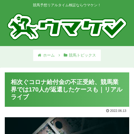
競馬予想リアルタイム検証ならウマケン！
ホーム
競馬トピックス
相次ぐコロナ給付金の不正受給、競馬業
界では170人が返還したケースも｜リアル
ライブ
2022.06.13